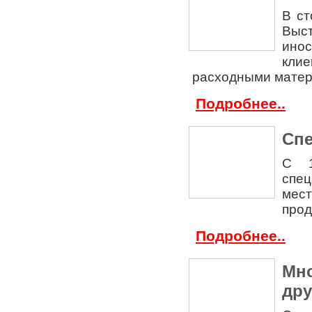
В с
Выс
ино
кли
расходными матер
Подробнее..
Спе
С 1
спец
мес
прод
Подробнее..
Мно
дру