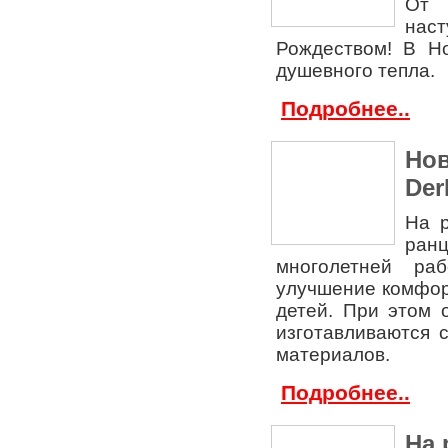
От 
нас
Рождеством! В Н
душевного тепла.
Подробнее..
Нов
Der
На р
ран
многолетней ра
улучшение комфор
детей. При этом 
изготавливаются 
материалов.
Подробнее..
На 