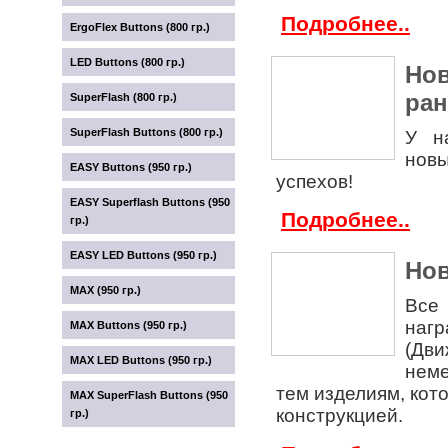
Подробнее..
ErgoFlex Buttons (800 гр.)
LED Buttons (800 гр.)
Нов
ран
SuperFlash (800 гр.)
SuperFlash Buttons (800 гр.)
У н
нов
EASY Buttons (950 гр.)
успехов!
EASY Superflash Buttons (950
Подробнее..
гр.)
EASY LED Buttons (950 гр.)
Нов
MAX (950 гр.)
Все
наг
MAX Buttons (950 гр.)
(Дви
MAX LED Buttons (950 гр.)
неме
тем изделиям, кот
MAX SuperFlash Buttons (950
конструкцией.
гр.)