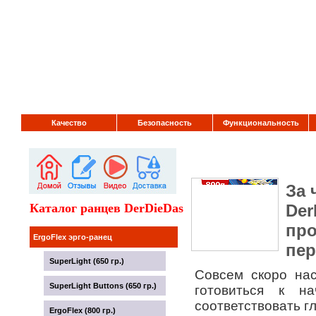
Качество
Безопасность
Функциональность
За 
Каталог ранцев DerDieDas
Der
про
ErgoFlex эрго-ранец
пер
SuperLight (650 гр.)
Совсем скоро на
SuperLight Buttons (650 гр.)
готовиться к н
соответствовать г
ErgoFlex (800 гр.)