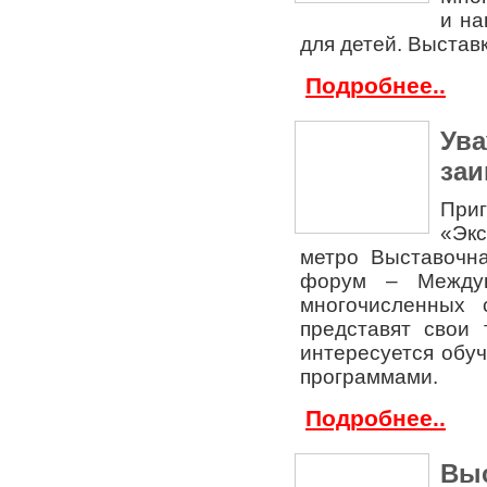
и на
для детей. Выставк
Подробнее..
Ува
заи
При
«Эк
метро Выставочна
форум – Междун
многочисленных 
представят свои 
интересуется обу
программами.
Подробнее..
Выс