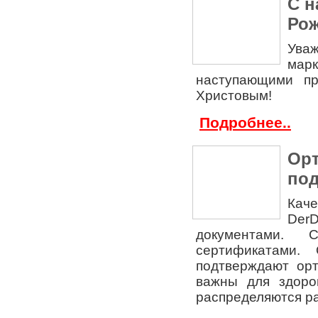
С 
Рож
Ува
мар
наступающими п
Христовым!
Подробнее..
Орт
по
Кач
Der
документами. 
сертификатами
подтверждают орт
важны для здоро
распределяются ра