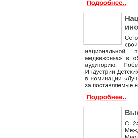
Подробнее..
Нац
ин
Сего
сво
национальной 
медвежонка» в об
аудиторию. Поб
Индустрии Детских
в номинации «Луч
за поставляемые н
Подробнее..
Выс
С 2
Меж
Мног