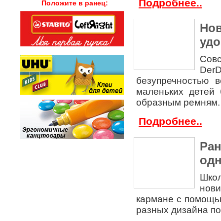
Подробнее..
Положите в ранец:
Нов
уд
Совс
DerD
безупречностью 
маленьких детей 
образным ремням.
Подробнее..
Ран
одн
Школ
нови
кармане с помощь
разных дизайна по