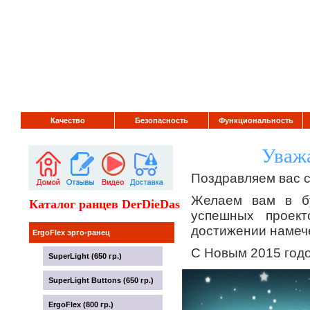
Качество
Безопасность
Функциональность
Уважа
Поздравляем вас 
Желаем вам в бу
Каталог ранцев DerDieDas
успешных проект
достижении намече
ErgoFlex эрго-ранец
С Новым 2015 год
SuperLight (650 гр.)
SuperLight Buttons (650 гр.)
ErgoFlex (800 гр.)