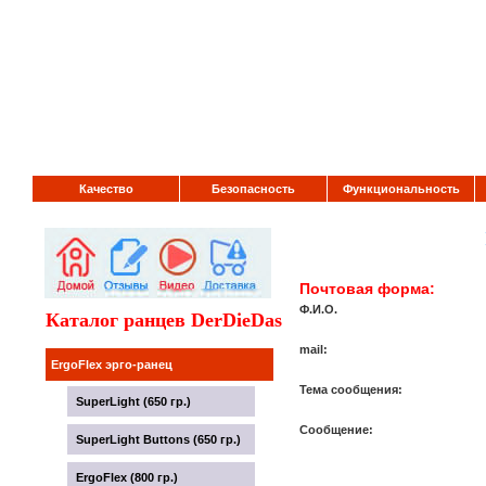
Качество
Безопасность
Функциональность
Почтовая форма:
Ф.И.О.
Каталог ранцев DerDieDas
mail:
ErgoFlex эрго-ранец
Тема сообщения:
SuperLight (650 гр.)
Сообщение:
SuperLight Buttons (650 гр.)
ErgoFlex (800 гр.)