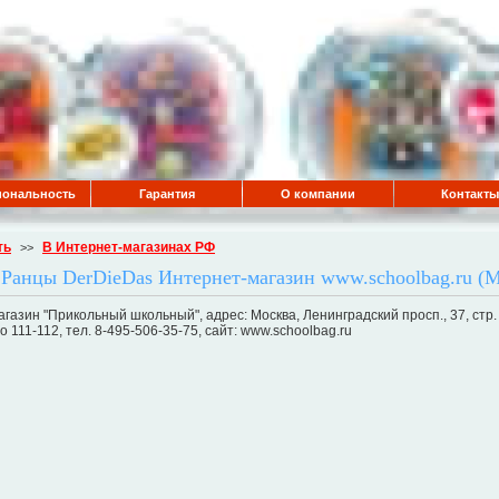
ональность
Гарантия
О компании
Контакты
ть
В Интернет-магазинах РФ
>>
Ранцы DerDieDas Интернет-магазин www.schoolbag.ru (М
газин "Прикольный школьный", адрес: Москва, Ленинградский просп., 37, стр
о 111-112, тел. 8-495-506-35-75, сайт: www.schoolbag.ru