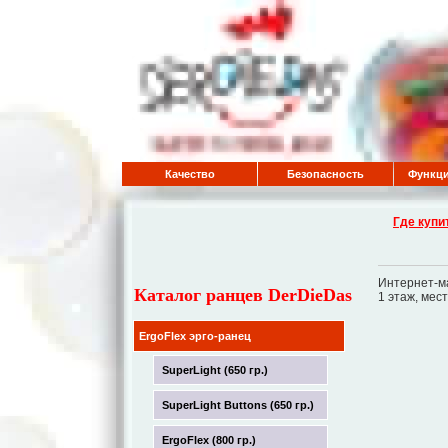
Качество
Безопасность
Функци
Где купи
Интернет-ма
Каталог ранцев DerDieDas
1 этаж, мест
ErgoFlex эрго-ранец
SuperLight (650 гр.)
SuperLight Buttons (650 гр.)
ErgoFlex (800 гр.)