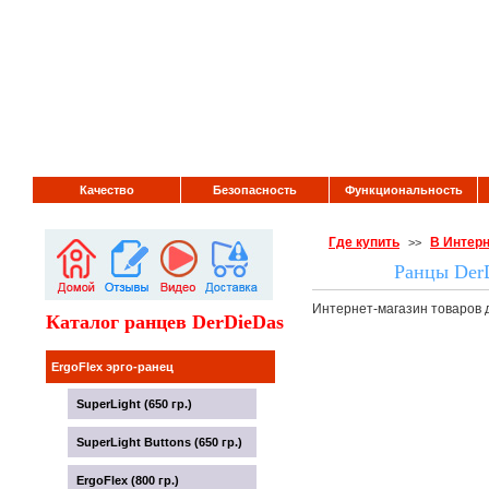
Качество
Безопасность
Функциональность
Где купить
В Интерн
>>
Ранцы DerD
Интернет-магазин товаров д
Каталог ранцев DerDieDas
ErgoFlex эрго-ранец
SuperLight (650 гр.)
SuperLight Buttons (650 гр.)
ErgoFlex (800 гр.)