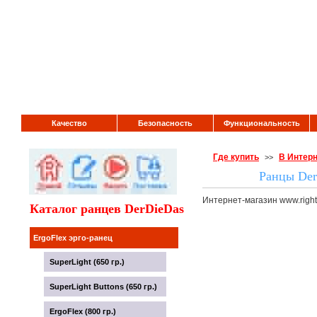
Качество
Безопасность
Функциональность
Где купить
В Интерн
>>
Ранцы Der
Интернет-магазин www.rightb
Каталог ранцев DerDieDas
ErgoFlex эрго-ранец
SuperLight (650 гр.)
SuperLight Buttons (650 гр.)
ErgoFlex (800 гр.)