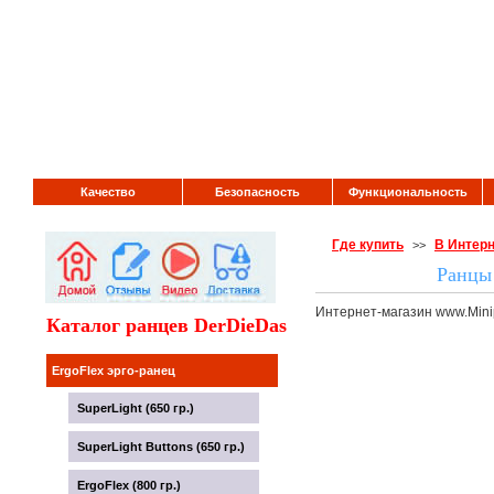
Качество
Безопасность
Функциональность
Где купить
В Интерн
>>
Ранцы
Интернет-магазин www.Mini
Каталог ранцев DerDieDas
ErgoFlex эрго-ранец
SuperLight (650 гр.)
SuperLight Buttons (650 гр.)
ErgoFlex (800 гр.)