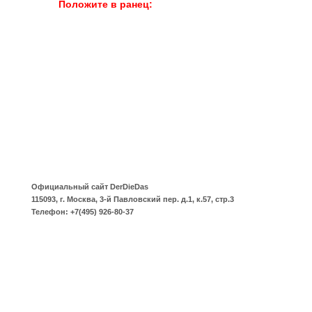
Положите в ранец:
Официальный сайт
DerDieDas
115093
,
г. Москва
,
3-й Павловский пер. д.1, к.57, стр.3
Телефон:
+7(495) 926-80-37