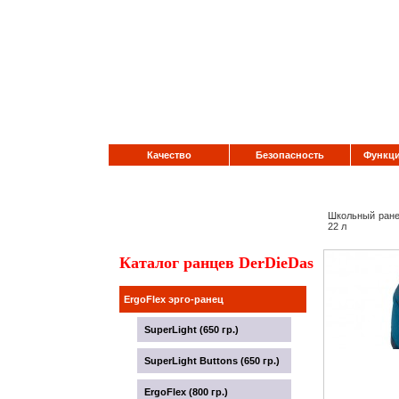
Качество
Безопасность
Функци
Школьный ранец
22 л
Каталог ранцев DerDieDas
ErgoFlex эрго-ранец
SuperLight (650 гр.)
SuperLight Buttons (650 гр.)
ErgoFlex (800 гр.)