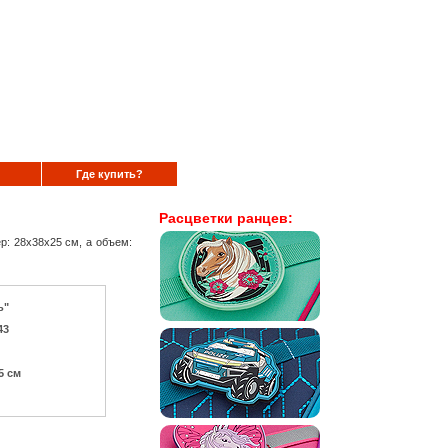
Где купить?
Расцветки ранцев:
ер: 28x38x25 см, а объем:
ь"
43
5 см