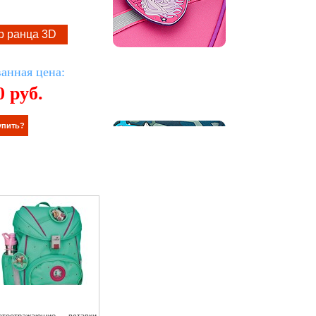
р ранца 3D
анная цена:
0
руб.