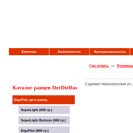
Качество
Безопасность
Функциональность
Где купить
Розничны
>>
Садовая-Черногрязская ул., 
Каталог ранцев DerDieDas
ErgoFlex эрго-ранец
SuperLight (650 гр.)
SuperLight Buttons (650 гр.)
ErgoFlex (800 гр.)